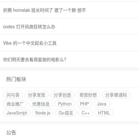
折腾 homelab 挺长时间了 建了一个群 想不
codex 打开风扇狂转怎么办
Vibe 的一个中文起名小工具
你们明天要去看周星驰的电影么？
热门板块
问与答
分享发现
分享创造
奇思妙想
分享邀请码
商业推广
优惠信息
Python
PHP
Java
JavaScript
Node.js
Go语言
C++
HTML
公告