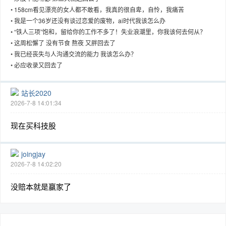
•
158cm看见漂亮的女人都不敢看，我真的很自卑，自怜，我痛苦
•
我是一个36岁还没有谈过恋爱的废物，ai时代我该怎么办
•
“铁人三项”饱和，留给你的工作不多了！失业浪潮里，你我该何去何从？
•
这周松懈了 没有节食 熬夜 又胖回去了
趣
•
我已经丧失与人沟通交流的能力 我该怎么办？
•
必应收录又回去了
站长2020
2026-7-8 14:01:34
现在买科技股
儿
joingjay
2026-7-8 14:02:20
没赔本就是赢家了