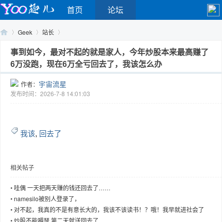
首页
论坛
Geek
站长
事到如今，最对不起的就是家人，今年炒股本来最高赚了
6万没跑，现在6万全亏回去了，我该怎么办
Yo
›
›
›
宇宙流星
作者：
发布时间：2026-7-8 14:01:03
我该
,
回去了
相关帖子
o
•
哇偶 一天把两天赚的钱还回去了……
•
namesilo被别人登录了，
•
对不起，我真的不是有意长大的，我该不该读书！？哦！我早就进社会了
•
炒股不能嘚瑟 第二天就送回去了