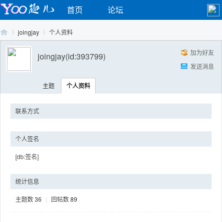
首页
论坛
joingjay
个人资料
加为好友
joingjay
(id:393799)
发送消息
Yo
›
›
主题
个人资料
联系方式
个人签名
[db:签名]
o
统计信息
主题数
36
|
回帖数
89