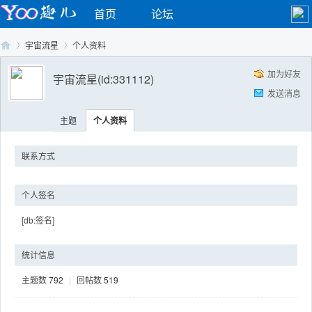
首页
论坛
宇宙流星
个人资料
加为好友
宇宙流星
(id:331112)
发送消息
Yo
›
›
主题
个人资料
联系方式
个人签名
[db:签名]
o
统计信息
主题数
792
|
回帖数
519