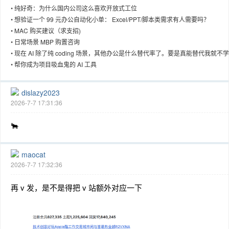
•
纯好奇：为什么国内公司这么喜欢开放式工位
•
想验证一个 99 元办公自动化小单： Excel/PPT/脚本类需求有人需要吗？
•
MAC 购买建议（求支招)
•
日常场景 MBP 购置咨询
•
现在 AI 除了纯 coding 场景，其他办公是什么替代率了。要是真能替代我就不
•
帮你成为项目吸血鬼的 AI 工具
dislazy2023
2026-7-7 17:31:36
🐂
maocat
2026-7-7 17:32:36
再 v 发，是不是得把 v 站额外对应一下