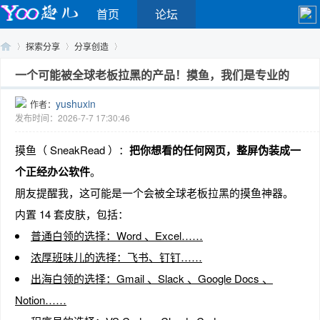
首页
论坛
探索分享
分享创造
一个可能被全球老板拉黑的产品！摸鱼，我们是专业的
yushuxin
作者：
Yo
›
›
›
发布时间：2026-7-7 17:30:46
摸鱼（ SneakRead ）：
把你想看的任何网页，整屏伪装成一
个正经办公软件
。
朋友提醒我，这可能是一个会被全球老板拉黑的摸鱼神器。
内置 14 套皮肤，包括：
普通白领的选择：Word 、Excel……
o
浓厚班味儿的选择：飞书、钉钉……
出海白领的选择：Gmail 、Slack 、Google Docs 、
Notion……