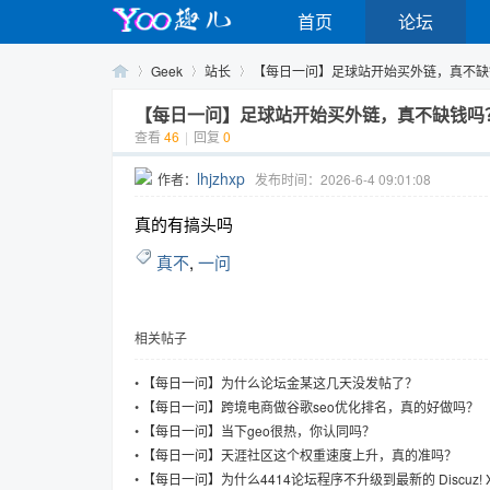
首页
论坛
Geek
站长
【每日一问】足球站开始买外链，真不缺钱吗
【每日一问】足球站开始买外链，真不缺钱吗
查看
46
|
回复
0
Yo
›
›
›
lhjzhxp
作者：
发布时间：2026-6-4 09:01:08
真的有搞头吗
真不
,
一问
相关帖子
o
•
【每日一问】为什么论坛金某这几天没发帖了？
•
【每日一问】跨境电商做谷歌seo优化排名，真的好做吗？
•
【每日一问】当下geo很热，你认同吗？
•
【每日一问】天涯社区这个权重速度上升，真的准吗？
•
【每日一问】为什么4414论坛程序不升级到最新的 Discuz! 