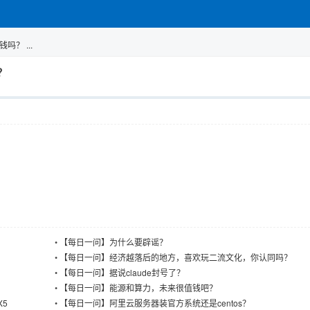
？ ...
？
•
【每日一问】为什么要辟谣？
•
【每日一问】经济越落后的地方，喜欢玩二流文化，你认同吗？
•
【每日一问】据说claude封号了？
•
【每日一问】能源和算力，未来很值钱吧？
X5
•
【每日一问】阿里云服务器装官方系统还是centos？