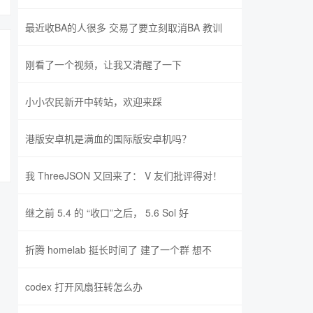
最近收BA的人很多 交易了要立刻取消BA 教训
刚看了一个视频，让我又清醒了一下
小小农民新开中转站，欢迎来踩
港版安卓机是满血的国际版安卓机吗？
我 ThreeJSON 又回来了： V 友们批评得对！
继之前 5.4 的 “收口”之后， 5.6 Sol 好
折腾 homelab 挺长时间了 建了一个群 想不
codex 打开风扇狂转怎么办