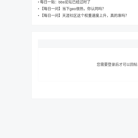
•
每日一贴：bbs论坛已经过时了
•
【每日一问】当下geo很热，你认同吗？
•
【每日一问】天涯社区这个权重速度上升，真的准吗？
趣
您需要登录后才可以回
儿