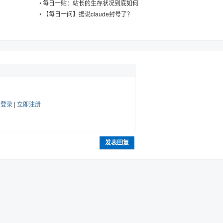
•
每日一贴：站长的生存状况到底如何
•
【每日一问】据说claude封号了？
帖
登录
|
立即注册
发表回复