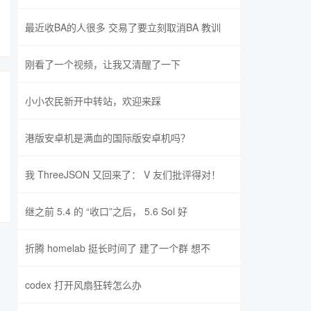
最近收BA的人很多 交易了要立刻取消BA 教训
刚看了一个视频，让我又清醒了一下
小小农民新开中转站，欢迎来踩
港版安卓机是满血的国际版安卓机吗？
我 ThreeJSON 又回来了： V 友们批评得对！
继之前 5.4 的 “收口”之后， 5.6 Sol 好
折腾 homelab 挺长时间了 建了一个群 想不
codex 打开风扇狂转怎么办