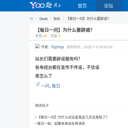
首页
论坛
Geek
站长
【每日一问】为什么要辟谣？
【每日一问】为什么要辟谣？
查看
49
|
回复
0
Yo
›
›
›
lhjzhxp
作者：
发布时间：2026-7-9 09:00:54
站长们需要辟谣服务吗？
各电视台都在宣传不传谣，不信谣
是怎么了
一问
,
每日
o
相关帖子
•
【每日一问】为什么论坛金某这几天没发帖了？
•
每日一贴：如果未来站长将消失