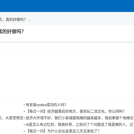
真的好做吗？ ...
真的好做吗？
•
有安装codex成功的人吗？
•
【每日一问】经济越落后的地方，喜欢玩二流文化，你认同吗？
方，大家觉得怎
•
经济大环境不好，我们小县城摆地摊的越来越多，我如果做个地摊论
摆地摊的人交流摆地摊经验能不能火
•
AI是怎么有记忆的，我很好奇，之前问了个问题说了我是哪的人，过
间再问AI回答问题就知道我住哪了
•
【每日一问】为什么论坛金某这几天没发帖了？