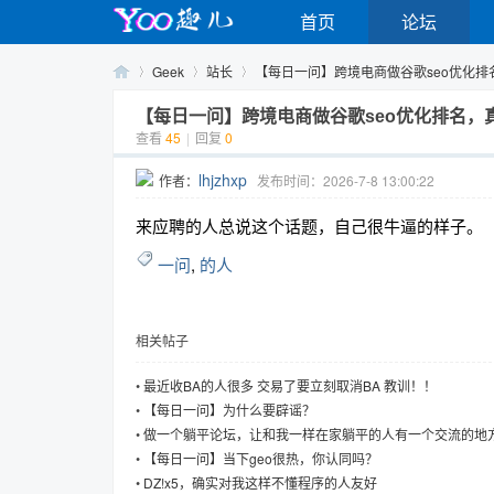
首页
论坛
Geek
站长
【每日一问】跨境电商做谷歌seo优化排名，
【每日一问】跨境电商做谷歌seo优化排名，
查看
45
|
回复
0
Yo
›
›
›
lhjzhxp
作者：
发布时间：2026-7-8 13:00:22
来应聘的人总说这个话题，自己很牛逼的样子。
一问
,
的人
相关帖子
o
•
最近收BA的人很多 交易了要立刻取消BA 教训！！
•
【每日一问】为什么要辟谣？
•
做一个躺平论坛，让和我一样在家躺平的人有一个交流的地
么样
•
【每日一问】当下geo很热，你认同吗？
•
DZ!x5，确实对我这样不懂程序的人友好