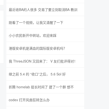
最近收BA的人很多 交易了要立刻取消BA 教训
刚看了一个视频，让我又清醒了一下
小小农民新开中转站，欢迎来踩
港版安卓机是满血的国际版安卓机吗？
我 ThreeJSON 又回来了： V 友们批评得对！
继之前 5.4 的 “收口”之后， 5.6 Sol 好
折腾 homelab 挺长时间了 建了一个群 想不
codex 打开风扇狂转怎么办