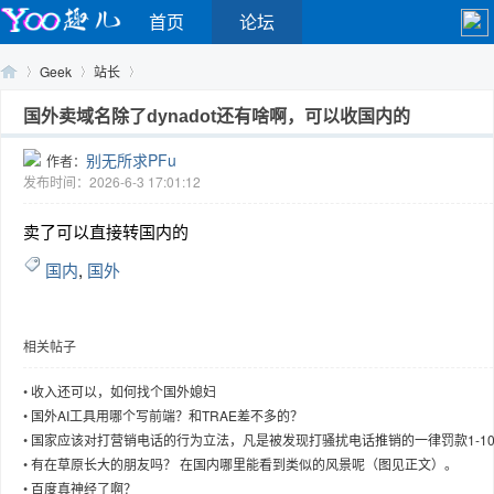
首页
论坛
Geek
站长
国外卖域名除了dynadot还有啥啊，可以收国内的
别无所求PFu
作者：
Yo
›
›
›
发布时间：2026-6-3 17:01:12
卖了可以直接转国内的
国内
,
国外
相关帖子
o
•
收入还可以，如何找个国外媳妇
•
国外AI工具用哪个写前端？和TRAE差不多的？
•
国家应该对打营销电话的行为立法，凡是被发现打骚扰电话推销的一律罚款1-1
万，国外早就禁止打骚扰电话了
•
有在草原长大的朋友吗？ 在国内哪里能看到类似的风景呢（图见正文）。
•
百度真神经了啊？