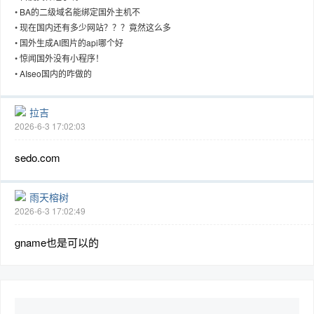
•
BA的二级域名能绑定国外主机不
•
现在国内还有多少网站？？？竟然这么多
•
国外生成AI图片的api哪个好
•
惊闻国外没有小程序！
趣
•
AIseo国内的咋做的
拉吉
2026-6-3 17:02:03
sedo.com
雨天榕树
2026-6-3 17:02:49
儿
gname也是可以的