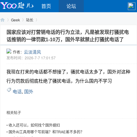
首页
论坛
Geek
站长
国家应该对打营销电话的行为立法，凡是被发现打骚扰电
话推销的一律罚款1-10万，国外早就禁止打骚扰电话了
Yo
›
›
›
云淡清风
作者：
发布时间：2026-7-7 17:01:57
我现在打来的电话都不想接了，骚扰电话太多了，国外对这种
行为罚款后彻底杜绝了骚扰电话，为什么国内不学习
电话
,
国外
o
相关帖子
•
收入还可以，如何找个国外媳妇
•
国外AI工具用哪个写前端？和TRAE差不多的？