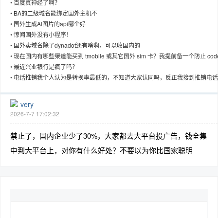
•
百度真神经了啊？
•
BA的二级域名能绑定国外主机不
•
国外生成AI图片的api哪个好
•
惊闻国外没有小程序！
•
国外卖域名除了dynadot还有啥啊，可以收国内的
趣
•
现在国内有哪些渠道能买到 tmobile 或其它国外 sim 卡？我提前备一个防止 cod
要验证。找了半天只找到一个网站能买， 3$月租 500￥， 0$月租 3000￥，感
•
最近兴业银行是疯了吗？
点贵了……
•
电话推销我个人认为是转换率最低的，不知道大家认同吗，反正我接到推销电话
无视
very
2026-7-7 17:02:32
禁止了，国内企业少了30%，大家都去大平台投广告，钱全集
儿
中到大平台上，对你有什么好处？不要以为你比国家聪明