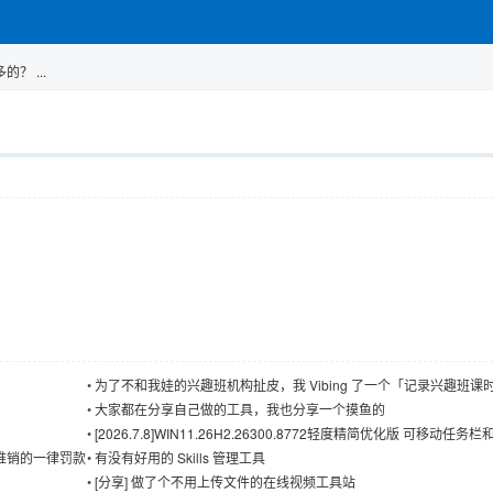
？ ...
？
•
为了不和我娃的兴趣班机构扯皮，我 Vibing 了一个「记录兴趣班课
免费小工具
•
大家都在分享自己做的工具，我也分享一个摸鱼的
•
[2026.7.8]WIN11.26H2.26300.8772轻度精简优化版 可移动任务
小任务栏
推销的一律罚款
•
有没有好用的 Skills 管理工具
•
[分享] 做了个不用上传文件的在线视频工具站