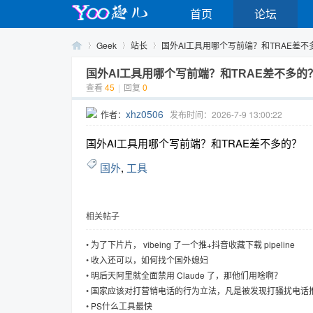
首页
论坛
Geek
站长
国外AI工具用哪个写前端？和TRAE差不多的
国外AI工具用哪个写前端？和TRAE差不多的
查看
45
|
回复
0
Yo
›
›
›
xhz0506
作者：
发布时间：2026-7-9 13:00:22
国外AI工具用哪个写前端？和TRAE差不多的？
国外
,
工具
相关帖子
o
•
为了下片片， vibeing 了一个推+抖音收藏下载 pipeline
•
收入还可以，如何找个国外媳妇
•
明后天阿里就全面禁用 Claude 了，那他们用啥啊？
•
国家应该对打营销电话的行为立法，凡是被发现打骚扰电话
1-10万，国外早就禁止打骚扰电话了
•
PS什么工具最快