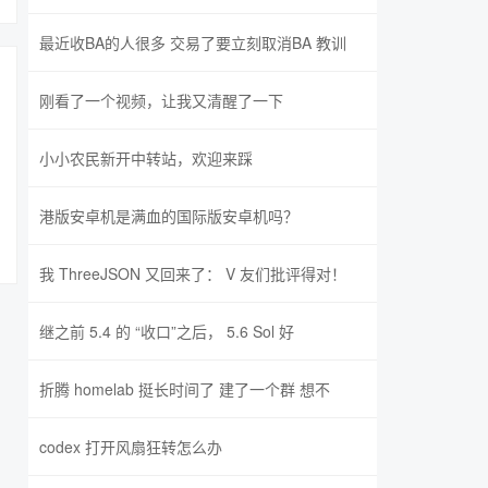
最近收BA的人很多 交易了要立刻取消BA 教训
刚看了一个视频，让我又清醒了一下
小小农民新开中转站，欢迎来踩
港版安卓机是满血的国际版安卓机吗？
我 ThreeJSON 又回来了： V 友们批评得对！
继之前 5.4 的 “收口”之后， 5.6 Sol 好
折腾 homelab 挺长时间了 建了一个群 想不
codex 打开风扇狂转怎么办