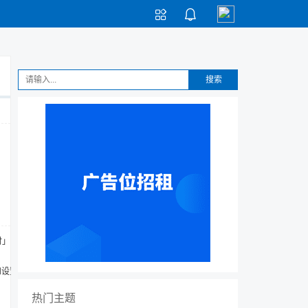


搜索
时」的
栏和设置
热门主题