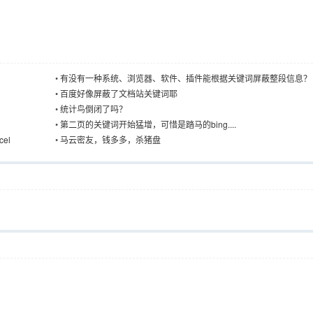
•
有没有一种系统、浏览器、软件、插件能根据关键词屏蔽整段信息？
•
百度好像屏蔽了文档站关键词耶
•
统计鸟倒闭了吗？
•
第二页的关键词开始猛增，可惜是踏马的bing....
el
•
马云密友，钱多多，杀猪盘