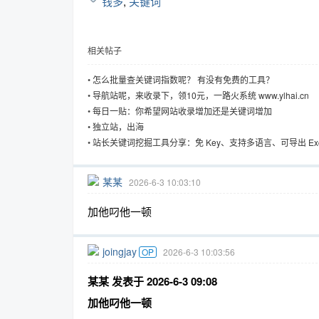
钱多
,
关键词
相关帖子
趣
•
怎么批量查关键词指数呢？ 有没有免费的工具？
•
导航站呢，来收录下，领10元，一路火系统 www.ylhai.cn
•
每日一贴：你希望网站收录增加还是关键词增加
•
独立站，出海
•
站长关键词挖掘工具分享：免 Key、支持多语言、可导出 Exc
某某
2026-6-3 10:03:10
加他叼他一顿
儿
joingjay
OP
2026-6-3 10:03:56
某某 发表于 2026-6-3 09:08
加他叼他一顿