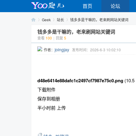
首页
论坛
Geek
站长
钱多多是干嘛的，老来刷网站关键词
钱多多是干嘛的，老来刷网站关键词
查看
100
|
回复
5
Yo
›
›
›
joingjay
作者：
发布时间：2026-6-3 10:02:10
d48e6414e88dafc1c2497cf7987e75c0.png
(10.5
下载附件
保存到相册
o
半小时前 上传