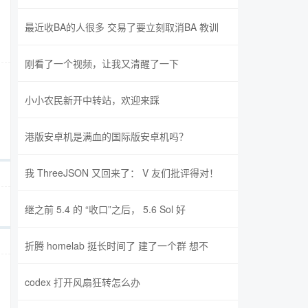
最近收BA的人很多 交易了要立刻取消BA 教训
刚看了一个视频，让我又清醒了一下
小小农民新开中转站，欢迎来踩
港版安卓机是满血的国际版安卓机吗？
我 ThreeJSON 又回来了： V 友们批评得对！
继之前 5.4 的 “收口”之后， 5.6 Sol 好
折腾 homelab 挺长时间了 建了一个群 想不
codex 打开风扇狂转怎么办