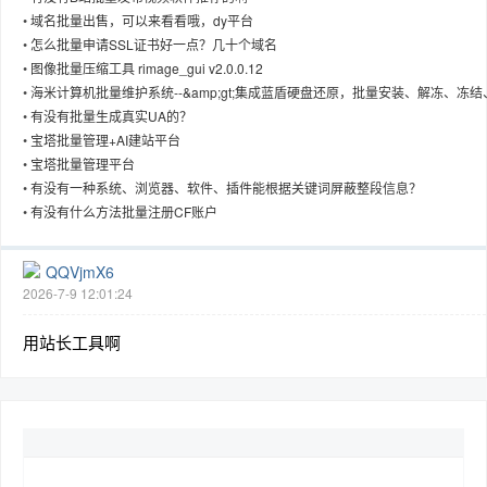
•
域名批量出售，可以来看看哦，dy平台
•
怎么批量申请SSL证书好一点？几十个域名
•
图像批量压缩工具 rimage_gui v2.0.0.12
•
海米计算机批量维护系统--&amp;gt;集成蓝盾硬盘还原，批量安装、解冻、冻结
趣
卸载都很方便
•
有没有批量生成真实UA的？
•
宝塔批量管理+AI建站平台
•
宝塔批量管理平台
•
有没有一种系统、浏览器、软件、插件能根据关键词屏蔽整段信息？
•
有没有什么方法批量注册CF账户
QQVjmX6
2026-7-9 12:01:24
儿
用站长工具啊