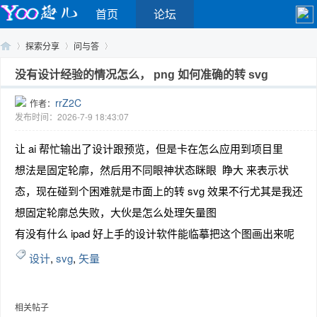
首页
论坛
探索分享
问与答
没有设计经验的情况怎么， png 如何准确的转 svg
rrZ2C
作者：
Yo
›
›
›
发布时间：2026-7-9 18:43:07
让 ai 帮忙输出了设计跟预览，但是卡在怎么应用到项目里
想法是固定轮廓，然后用不同眼神状态眯眼 睁大 来表示状
态，现在碰到个困难就是市面上的转 svg 效果不行尤其是我还
想固定轮廓总失败，大伙是怎么处理矢量图
有没有什么 ipad 好上手的设计软件能临摹把这个图画出来呢
o
设计
,
svg
,
矢量
相关帖子