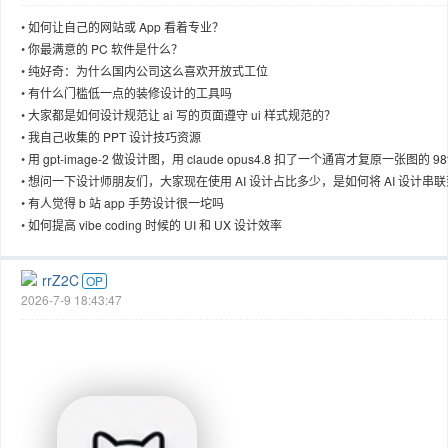
•
如何让自己的网站或 App 看着专业？
•
你最满意的 PC 软件是什么？
•
纯好奇：为什么国内公司这么喜欢开放式工位
•
有什么门槛低一点的装修设计的工具吗
趣
•
大家都是如何设计规范让 ai 写的页面遵守 ui 样式规范的？
•
我自己收集的 PPT 设计技巧资源
•
用 gpt-image-2 做设计图，用 claude opus4.8 扣了一个通宵才复原一张图的 9
•
想问一下设计师朋友们，大家现在使用 AI 设计占比多少，是如何将 AI 设计串联
项目中的
•
有人觉得 b 站 app 手势设计很一坨吗
•
如何提高 vibe coding 时候的 UI 和 UX 设计效率
rrZ2C
OP
2026-7-9 18:43:47
儿