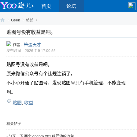
首页
论坛
Geek
站长
贴图号没有收益是吧。
笨蛋天才
作者：
Yo
›
›
›
发布时间：2026-7-9 17:00:55
贴图号没有收益是吧。
原来微信公众号有个违规注销了。
不小心开通了贴图号，发现贴图号只有手机管理，不能变现
啊。
贴图
,
收益
o
相关帖子
•
分享一下 两个 gpt pro 20x 组号池的收益