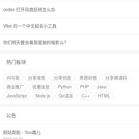
codex 打开风扇狂转怎么办
Vibe 的一个中文起名小工具
你们明天要去看周星驰的电影么？
热门板块
问与答
分享发现
分享创造
奇思妙想
分享邀请码
商业推广
优惠信息
Python
PHP
Java
JavaScript
Node.js
Go语言
C++
HTML
公告
网站帮助 - Yoo趣儿
2022-03-27