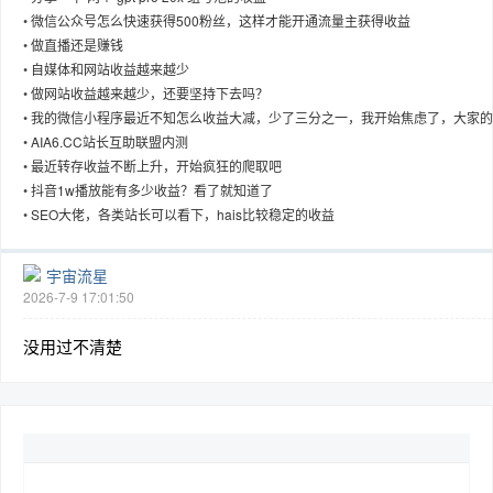
•
微信公众号怎么快速获得500粉丝，这样才能开通流量主获得收益
•
做直播还是赚钱
•
自媒体和网站收益越来越少
•
做网站收益越来越少，还要坚持下去吗？
趣
•
我的微信小程序最近不知怎么收益大减，少了三分之一，我开始焦虑了，大家的
信小程序收益有没有减少
•
AIA6.CC站长互助联盟内测
•
最近转存收益不断上升，开始疯狂的爬取吧
•
抖音1w播放能有多少收益？看了就知道了
•
SEO大佬，各类站长可以看下，hais比较稳定的收益
宇宙流星
2026-7-9 17:01:50
儿
没用过不清楚