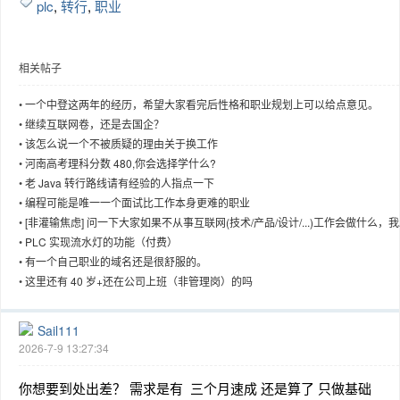
plc
,
转行
,
职业
相关帖子
趣
•
一个中登这两年的经历，希望大家看完后性格和职业规划上可以给点意见。
•
继续互联网卷，还是去国企？
•
该怎么说一个不被质疑的理由关于换工作
•
河南高考理科分数 480,你会选择学什么?
•
老 Java 转行路线请有经验的人指点一下
•
编程可能是唯一一个面试比工作本身更难的职业
•
[非灌输焦虑] 问一下大家如果不从事互联网(技术/产品/设计/...)工作会做什么，
现我好像啥都不会了
•
PLC 实现流水灯的功能（付费）
•
有一个自己职业的域名还是很舒服的。
儿
•
这里还有 40 岁+还在公司上班（非管理岗）的吗
Sail111
2026-7-9 13:27:34
你想要到处出差？ 需求是有 三个月速成 还是算了 只做基础