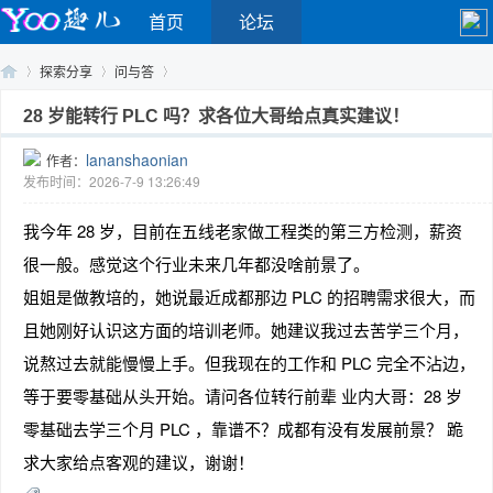
首页
论坛
探索分享
问与答
28 岁能转行 PLC 吗？求各位大哥给点真实建议！
lananshaonian
作者：
Yo
›
›
›
发布时间：2026-7-9 13:26:49
我今年 28 岁，目前在五线老家做工程类的第三方检测，薪资
很一般。感觉这个行业未来几年都没啥前景了。
姐姐是做教培的，她说最近成都那边 PLC 的招聘需求很大，而
且她刚好认识这方面的培训老师。她建议我过去苦学三个月，
说熬过去就能慢慢上手。但我现在的工作和 PLC 完全不沾边，
o
等于要零基础从头开始。请问各位转行前辈 业内大哥：28 岁
零基础去学三个月 PLC ，靠谱不？成都有没有发展前景？ 跪
求大家给点客观的建议，谢谢！