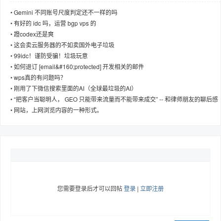
•
Gemini 不同账号尺度判定还不一样的吗
•
有好的 idc 吗，运营 bgp vps 的
•
蹬codex还是爽
•
这会卖云服务器的不如卖国外电子垃圾
•
99idc！谨防受骗！垃圾玩意
•
如何退订 [email&#160;protected] 开发相关的邮件
•
wps真的有问题吗？
•
刚用了下微信搜索里面的AI（全球最垃圾的AI）
•
“把客户当聪明人， GEO 只能带来流量而不能带来成交” -- 和律师朋友的聊后感
•
网站，上网浏览内容的一种形式。
您需要登录后才可以回帖
登录
|
立即注册