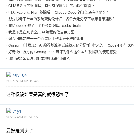
•
GLM 5.2 真的很强吗，有没有深度使用的小伙伴解答下
•
明天 Fable 从 Plan 移除后， Claude Code 的订阅还有价值么？
•
想要报考下半年的系统架构设计师，各位大佬分享下软考备考建议？
•
我给 codex 做了一个外挂知识库--codex-brain
趣
•
我是不是在几乎全员 AI 编程的信息茧房里
•
编程可能是唯一一个面试比工作本身更难的职业
•
Cursor 审计发现： AI 编程基准测试成绩大部分是"作弊"来的， Opus 4.8 有 63
解法是抄的
•
好奇火山方舟的 Coding Plan 风评为什么这么差？谈谈我的使用感受
•
你们是怎么管理你们本地电脑的 skill 的
409164
2026-6-14 05:19:48
儿
这种假设如果是真的就很恐怖了
y1y1
2026-6-14 05:20:39
最好是到头了