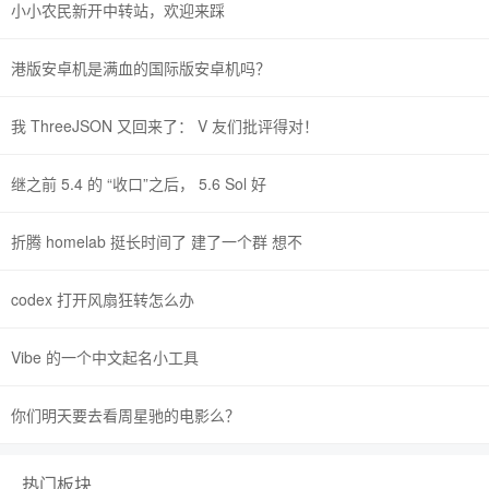
小小农民新开中转站，欢迎来踩
港版安卓机是满血的国际版安卓机吗？
我 ThreeJSON 又回来了： V 友们批评得对！
继之前 5.4 的 “收口”之后， 5.6 Sol 好
折腾 homelab 挺长时间了 建了一个群 想不
codex 打开风扇狂转怎么办
Vibe 的一个中文起名小工具
你们明天要去看周星驰的电影么？
热门板块