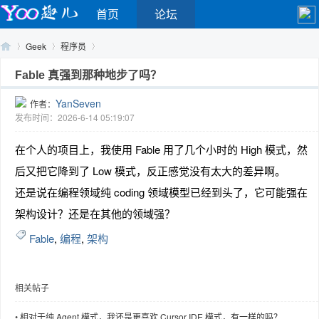
首页
论坛
Geek
程序员
Fable 真强到那种地步了吗？
YanSeven
作者：
Yo
›
›
›
发布时间：2026-6-14 05:19:07
在个人的项目上，我使用 Fable 用了几个小时的 High 模式，然
后又把它降到了 Low 模式，反正感觉没有太大的差异啊。
还是说在编程领域纯 coding 领域模型已经到头了，它可能强在
架构设计？还是在其他的领域强？
Fable
,
编程
,
架构
o
相关帖子
•
相对于纯 Agent 模式，我还是更喜欢 Cursor IDE 模式，有一样的吗？