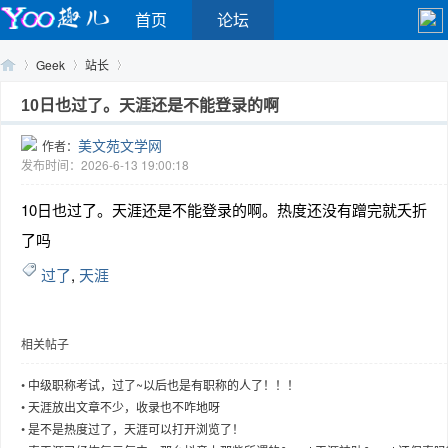
首页
论坛
Geek
站长
10日也过了。天涯还是不能登录的啊
美文苑文学网
作者：
Yo
›
›
›
发布时间：2026-6-13 19:00:18
10日也过了。天涯还是不能登录的啊。热度还没有蹭完就夭折
了吗
过了
,
天涯
相关帖子
o
•
中级职称考试，过了~以后也是有职称的人了！！！
•
天涯放出文章不少，收录也不咋地呀
•
是不是热度过了，天涯可以打开浏览了！