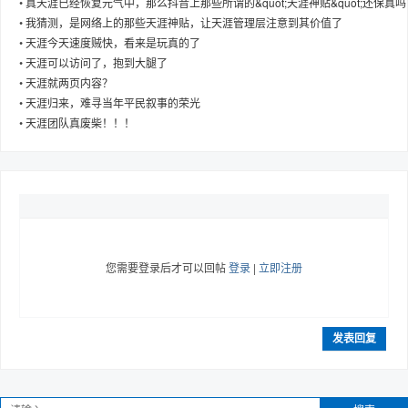
•
真天涯已经恢复元气中，那么抖音上那些所谓的&quot;天涯神贴&quot;还保真吗
•
我猜测，是网络上的那些天涯神贴，让天涯管理层注意到其价值了
•
天涯今天速度贼快，看来是玩真的了
•
天涯可以访问了，抱到大腿了
•
天涯就两页内容？
趣
•
天涯归来，难寻当年平民叙事的荣光
•
天涯团队真废柴！！！
您需要登录后才可以回帖
登录
|
立即注册
儿
发表回复