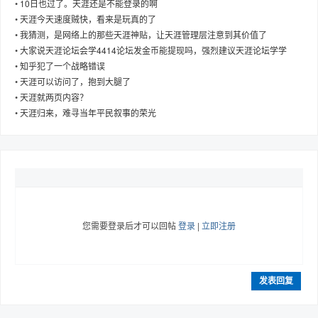
•
10日也过了。天涯还是不能登录的啊
•
天涯今天速度贼快，看来是玩真的了
•
我猜测，是网络上的那些天涯神贴，让天涯管理层注意到其价值了
•
大家说天涯论坛会学4414论坛发金币能提现吗，强烈建议天涯论坛学学
•
知乎犯了一个战略错误
趣
•
天涯可以访问了，抱到大腿了
•
天涯就两页内容？
•
天涯归来，难寻当年平民叙事的荣光
儿
您需要登录后才可以回帖
登录
|
立即注册
发表回复