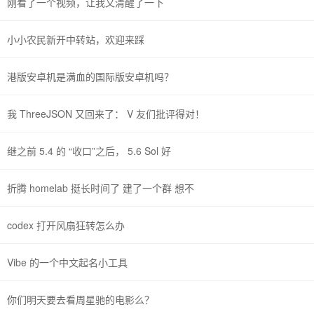
刚看了一个视频，让我又清醒了一下
小小农民新开中转站，欢迎来踩
港版安卓机是满血的国际版安卓机吗？
我 ThreeJSON 又回来了： V 友们批评得对！
继之前 5.4 的 “收口”之后， 5.6 Sol 好
折腾 homelab 挺长时间了 建了一个群 想不
codex 打开风扇狂转怎么办
Vibe 的一个中文起名小工具
你们明天要去看周星驰的电影么？