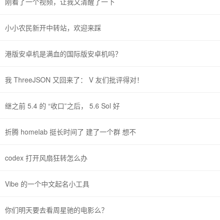
刚看了一个视频，让我又清醒了一下
小小农民新开中转站，欢迎来踩
港版安卓机是满血的国际版安卓机吗？
我 ThreeJSON 又回来了： V 友们批评得对！
继之前 5.4 的 “收口”之后， 5.6 Sol 好
折腾 homelab 挺长时间了 建了一个群 想不
codex 打开风扇狂转怎么办
Vibe 的一个中文起名小工具
你们明天要去看周星驰的电影么？