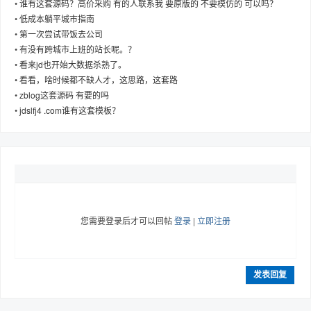
•
谁有这套源码？高价采购 有的人联系我 要原版的 不要模仿的 可以吗？
•
低成本躺平城市指南
•
第一次尝试带饭去公司
•
有没有跨城市上班的站长呢。？
•
看来jd也开始大数据杀熟了。
趣
•
看看，啥时候都不缺人才，这思路，这套路
•
zblog这套源码 有要的吗
•
jdslfj4 .com谁有这套模板？
儿
您需要登录后才可以回帖
登录
|
立即注册
发表回复