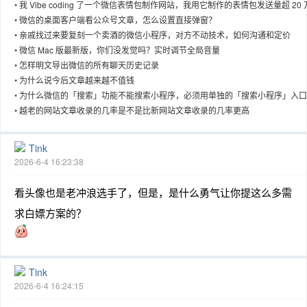
•
我 Vibe coding 了一个微信表情包制作网站，我用它制作的表情包发送量超 20 
下载量超 1 万了。
•
微信的桌面客户端看公众号文章，怎么设置直接弹窗？
•
亲戚找过来要复刻一个卖酒的微信小程序，对方不动技术，如何沟通和定价
•
微信 Mac 版最新版，你们没发觉吗？实时调节全局音量
•
怎样明文导出微信的所有聊天历史记录
•
为什么说今后文章越来越不值钱
•
为什么微信的「搜索」功能不能搜索小程序，必须用单独的「搜索小程序」入口
能搜
•
越老的网站文章收录的几率是不是比新网站文章收录的几率更高
Tink
2026-6-4 16:23:38
看头像也是老冲浪选手了，但是，是什么勇气让你提这么多需
求白嫖方案的？
Tink
2026-6-4 16:24:15