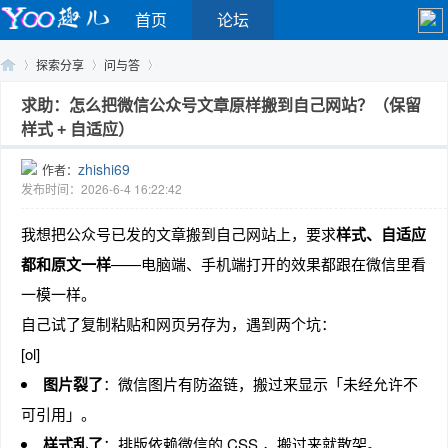
首页
论坛
探索分享
问与答
求助：怎么把微信公众号文章原样搬到自己网站？（保留
样式 + 自适应）
Yo
›
›
›
zhishi69
作者：
发布时间：2026-6-4 16:22:42
我想把公众号已发的文章搬到自己网站上，要求
样式、自适应
都和原文一样
——电脑端、手机端打开的效果都跟在微信里看
一模一样。
自己试了复制粘贴和网页另存为，遇到两个坑：
o
[ol]
图片裂了
：微信图片有防盗链，搬过来显示「未经允许不
可引用」。
样式乱了
：排版依赖微信的 CSS ，搬过来就散架。