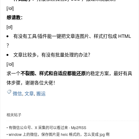
[/ol]
想请教：
[ol]
趣
有没有工具/插件能一键把文章连图片、样式打包成 HTML
？
文章比较多，有没有批量处理的办法？
[/ol]
求一个
不裂图、样式和自适应都能还原
的稳定方案，最好有具
体步骤，谢谢各位大佬！
微信
,
文章
,
搬运
儿
相关帖子
•
有微信公众号、X 采集的可以看过来 - Mp2RSS
•
window 上的微信，保存图片是 heic 格式的，怎么变成 jpg 啊