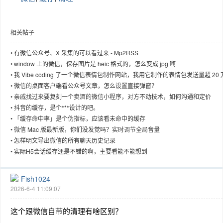
相关帖子
•
有微信公众号、X 采集的可以看过来 - Mp2RSS
•
window 上的微信，保存图片是 heic 格式的，怎么变成 jpg 啊
•
我 Vibe coding 了一个微信表情包制作网站，我用它制作的表情包发送量超 20 
下载量超 1 万了。
•
微信的桌面客户端看公众号文章，怎么设置直接弹窗？
•
亲戚找过来要复刻一个卖酒的微信小程序，对方不动技术，如何沟通和定价
•
抖音的缓存，是个***设计的吧。
•
「缓存命中率」是个伪指标，应该看未命中的缓存
•
微信 Mac 版最新版，你们没发觉吗？实时调节全局音量
•
怎样明文导出微信的所有聊天历史记录
•
实际H5会话缓存还是不错的啊，主要看能不能想到
Fish1024
2026-6-4 11:09:07
这个跟微信自带的清理有啥区别？