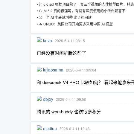
&quot;性价比&quot;新阶段
•
让 5.6 sol 根据项目除了一套三个视角的人体模型图片，耗费
•
GLM 5.2 真的很强吗，有没有深度使用的小伙伴解答下
•
又一个 AI 中转站/模型比价的网站
•
🔥 CNBC：美国公司开始更多采用中国 AI 模型
趣
knva
2026-6-4 11:08:15
已经没有时间折腾这些了
lujiaosama
2026-6-4 11:09:04
和 deepseek V4 PRO 比较如何？ 看起来能拿
儿
dbjoy
2026-6-4 11:09:50
腾讯的 workbuddy 也送很多积分
diudiuu
2026-6-4 11:10:43