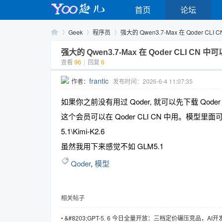
首页
论坛
Geek
程序员
强大的 Qwen3.7-Max 在 Qoder CLI
强大的 Qwen3.7-Max 在 Qoder CLI CN
查看
96
|
回复
6
Yo
›
›
›
frantic
作者：
发布时间：2026-6-4 11:07:35
如果你之前没有用过 Qoder, 就可以先下载 Qode
这个会员可以在 Qoder CLI CN 中用。模型里面可选的有 
5.1\Kimi-K2.6
虽然我用下来感觉不如 GLM5.1
Qoder
,
模型
o
相关帖子
•
&#8203;GPT-5. 6 今日全量开放：三档定价碾压竞品，AI