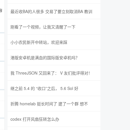
容
最近收BA的人很多 交易了要立刻取消BA 教训
刚看了一个视频，让我又清醒了一下
小小农民新开中转站，欢迎来踩
港版安卓机是满血的国际版安卓机吗？
我 ThreeJSON 又回来了： V 友们批评得对！
继之前 5.4 的 “收口”之后， 5.6 Sol 好
折腾 homelab 挺长时间了 建了一个群 想不
codex 打开风扇狂转怎么办