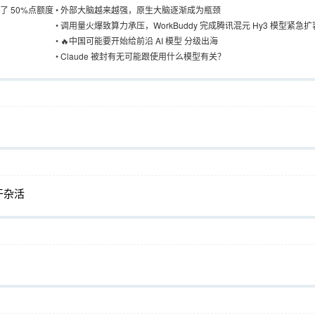
了 50%点额度
•
外部大脑越来越强，原生大脑逐渐成为瓶颈
•
调用量火爆致算力承压，WorkBuddy 完成腾讯混元 Hy3 模型紧急扩
•
🔥中国可能要开始给前沿 AI 模型 分级出海
•
Claude 被封有无可能跟使用什么模型有关？
来干杂活