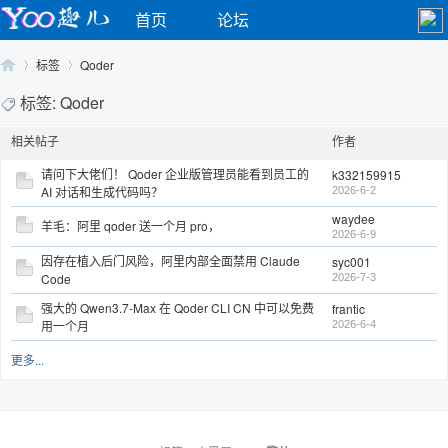
首页
论坛
标签
Qoder
标签: Qoder
相关帖子
作者
Yo
›
›
请问下大佬们！ Qoder 企业版管理员能看到员工的
k332159915
AI 对话和生成代码吗？
2026-6-2
waydee
羊毛：阿里 qoder 送一个月 pro，
2026-6-9
因存在植入后门风险，阿里内部全面禁用 Claude
syc001
Code
2026-7-3
强大的 Qwen3.7-Max 在 Qoder CLI CN 中可以免费
frantic
用一个月
2026-6-4
o
更多...