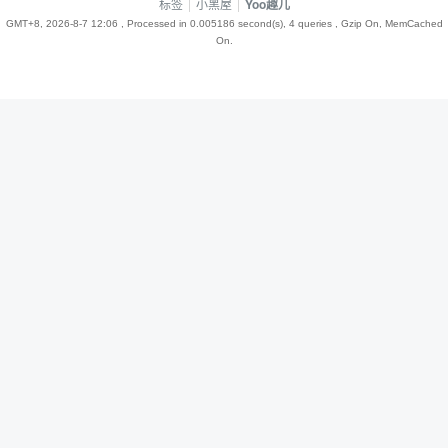
标签
|
小黑屋
|
Yoo趣儿
GMT+8, 2026-8-7 12:06
, Processed in 0.005186 second(s), 4 queries , Gzip On, MemCached
On.
趣
儿