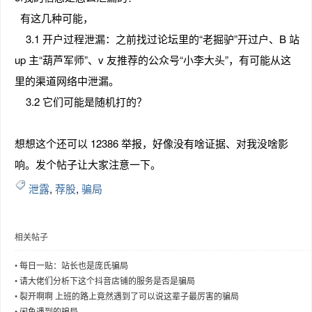
有这几种可能，
3.1 开户过程泄漏：之前找过论坛里的“老掘驴”开过户、B 站
up 主“葫芦军师”、v 友推荐的公众号“小李大头”，有可能从这
趣
里的渠道网络中泄漏。
3.2 它们可能是随机打的？
想想这个还可以 12386 举报，好像没有啥证据、对我没啥影
响。发个帖子让大家注意一下。
泄露
,
荐股
,
骗局
儿
相关帖子
•
每日一贴：站长也是庞氏骗局
•
请大佬们分析下这个抖音店铺的服务是否是骗局
•
裂开啊啊 上班的路上竟然遇到了可以说这辈子最厉害的骗局
•
闲鱼遇到的骗局