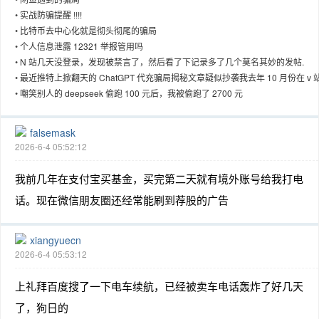
•
实战防骗提醒 !!!!
•
比特币去中心化就是彻头彻尾的骗局
•
个人信息泄露 12321 举报管用吗
•
N 站几天没登录，发现被禁言了，然后看了下记录多了几个莫名其妙的发帖.
•
最近推特上掀翻天的 ChatGPT 代充骗局揭秘文章疑似抄袭我去年 10 月份在 v 
我的 github 上写的文章
•
嘲笑别人的 deepseek 偷跑 100 元后，我被偷跑了 2700 元
falsemask
2026-6-4 05:52:12
我前几年在支付宝买基金，买完第二天就有境外账号给我打电
话。现在微信朋友圈还经常能刷到荐股的广告
xiangyuecn
2026-6-4 05:53:12
上礼拜百度搜了一下电车续航，已经被卖车电话轰炸了好几天
了，狗日的