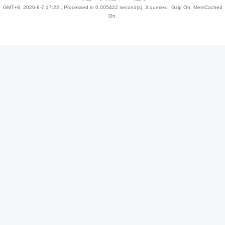
GMT+8, 2026-8-7 17:22
, Processed in 0.005422 second(s), 3 queries , Gzip On, MemCached
On.
趣
儿