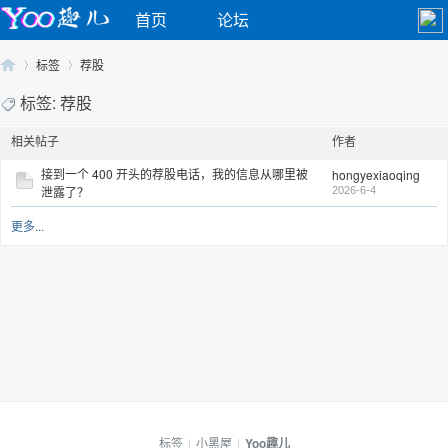
首页
论坛
标签
荐股
标签: 荐股
相关帖子
作者
Yo
›
›
接到一个 400 开头的荐股电话，我的信息从哪里被
hongyexiaoqing
泄露了？
2026-6-4
更多...
o
标签
|
小黑屋
|
Yoo趣儿