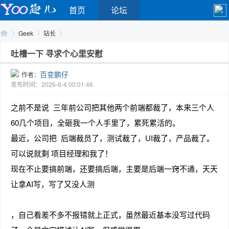
首页
论坛
Geek
站长
吐槽一下 寻求个心里安慰
百变鹏仔
作者：
Yo
›
›
›
发布时间：2026-6-4 00:01:46
之前不是说 三年前公司把其他两个前端都裁了，本来三个人
60几个项目，全砸我一个人手里了，累死累活的。
最近，公司把 后端裁员了，测试裁了，UI裁了，产品裁了。
可以说就剩 项目经理和我了！
现在不止要搞前端，还要搞后端，主要是后端一窍不通，天天
o
让拿AI写，写了又没人测
，自己看差不多不报错就上正式，虽然最近基本没写过代码