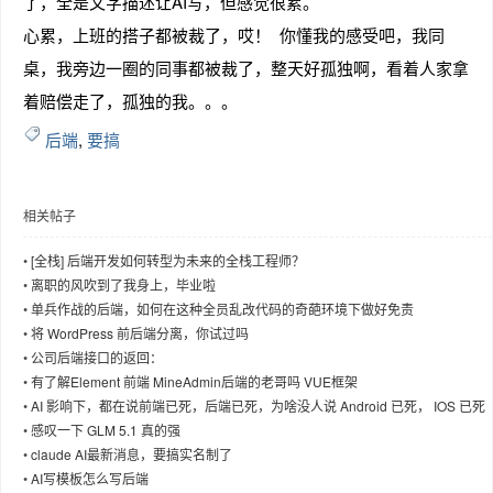
了，全是文字描述让AI写，但感觉很累。
心累，上班的搭子都被裁了，哎！ 你懂我的感受吧，我同
桌，我旁边一圈的同事都被裁了，整天好孤独啊，看着人家拿
着赔偿走了，孤独的我。。。
趣
后端
,
要搞
相关帖子
•
[全栈] 后端开发如何转型为未来的全栈工程师？
•
离职的风吹到了我身上，毕业啦
•
单兵作战的后端，如何在这种全员乱改代码的奇葩环境下做好免责
儿
•
将 WordPress 前后端分离，你试过吗
•
公司后端接口的返回：
•
有了解Element 前端 MineAdmin后端的老哥吗 VUE框架
•
AI 影响下，都在说前端已死，后端已死，为啥没人说 Android 已死， IOS 已死
•
感叹一下 GLM 5.1 真的强
•
claude AI最新消息，要搞实名制了
•
AI写模板怎么写后端