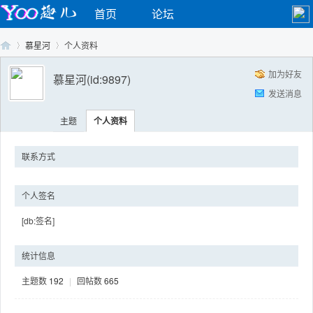
首页
论坛
慕星河
个人资料
加为好友
慕星河
(id:9897)
发送消息
Yo
›
›
主题
个人资料
联系方式
个人签名
[db:签名]
o
统计信息
主题数
192
|
回帖数
665