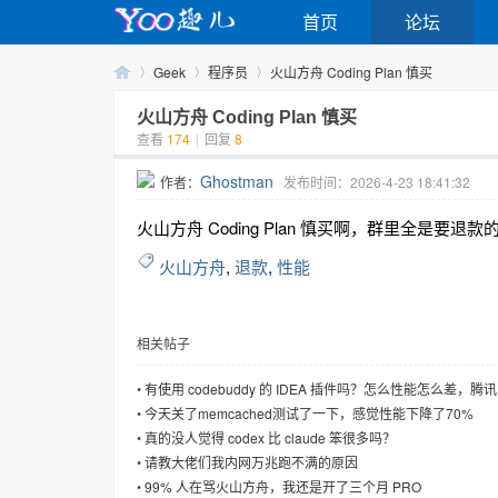
首页
论坛
Geek
程序员
火山方舟 Coding Plan 慎买
火山方舟 Coding Plan 慎买
查看
174
|
回复
8
Yo
›
›
›
Ghostman
作者：
发布时间：2026-4-23 18:41:32
火山方舟 Coding Plan 慎买啊，群里全是
火山方舟
,
退款
,
性能
相关帖子
o
•
有使用 codebuddy 的 IDEA 插件吗？怎么性能怎么差，
么差了？
•
今天关了memcached测试了一下，感觉性能下降了70%
•
真的没人觉得 codex 比 claude 笨很多吗？
•
请教大佬们我内网万兆跑不满的原因
•
99% 人在骂火山方舟，我还是开了三个月 PRO