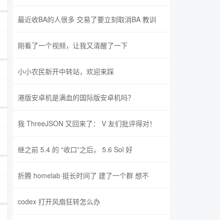
最近收BA的人很多 交易了要立刻取消BA 教训
刚看了一个视频，让我又清醒了一下
小小农民新开中转站，欢迎来踩
港版安卓机是满血的国际版安卓机吗？
我 ThreeJSON 又回来了： V 友们批评得对！
继之前 5.4 的 “收口”之后， 5.6 Sol 好
折腾 homelab 挺长时间了 建了一个群 想不
codex 打开风扇狂转怎么办