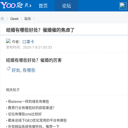
首页
论坛
Geek
站长
结婚有哪些好处？催婚催的焦虑了
口罩卡
作者：
Yo
›
›
›
发布时间：2025-7-8 21:00:33
结婚有哪些好处？催婚的厉害
好处
,
有哪些
相关帖子
o
•
和sileme一样的域名有哪些
•
教育行业有哪些好的获取渠道？
•
论坛有哪些cms比较好
•
都来总结下GEO优化常用的平台有哪些
•
外贸网站系统有哪些吗，推荐一下