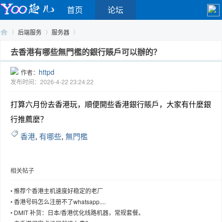
首页
论坛
后端服务
服务器
去香港有哪些無門檻的銀行賬戶可以辦的？
httpd
作者：
Yo
›
›
›
发布时间：2026-4-22 23:24:22
打算六月份去香港玩，順便開些香港銀行賬戶，大家有什麼銀
行推薦麼？
香港
,
有哪些
,
無門檻
相关帖子
o
•
推荐个香港主机速度好稳定的老厂
•
香港号码怎么注册不了whatsapp....
•
DMIT 补货：日本/香港优化线路机器，常规套餐。