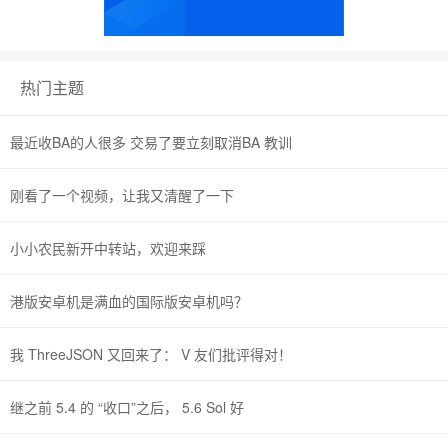
热门主题
最近收BA的人很多 交易了要立刻取消BA 教训
刚看了一个视频，让我又清醒了一下
小小农民新开中转站，欢迎来踩
港版安卓机是满血的国际版安卓机吗？
我 ThreeJSON 又回来了： V 友们批评得对！
继之前 5.4 的 “收口”之后， 5.6 Sol 好