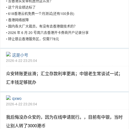
•
去香港买安卓机居然这么贵？
•
这个月业绩达标了
•
618香港云机免费一个月测试(还有100多台)
•
香港网络故障
•
国内各大厂大裁员，有没有去香港做技术的？
趣
•
2026 年 6 月 20 号周六去香港开卡券商开户记录分享
•
转让慈云香港服务区，仅需778元
这是小号
2026-4-22 23:25:04
众安转账更丝滑；汇立存款利率更高；中银老生常谈试一试；
汇丰钱足够就办
儿
qxwo
2026-4-22 23:26:04
我后悔没办众安的，因为在线申请就行。，目前有中银，当时
让别人转了3000港币