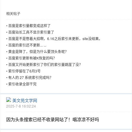
相关帖子
•
百度是索引量都变成这样了
趣
•
百度站长工具不显示索引量了
•
百度是不是憋着大招啊，6.16之后索引未更新，site没结果。
•
百度的索引还不更新... ...
•
黄金是降了，但是为什么要顶头条呢？
•
百度索引更新有被K恢复的吗？
•
百度又开始更新索引了你们的索引量跳崖了没？
•
索引停留在了6月3号
•
有人的 27 系统索引完成吗？
•
索引收录全部干完
儿
美文苑文学网
2025-7-8 16:02:24
因为头条搜索已经不收录网站了！唱凉凉不好吗