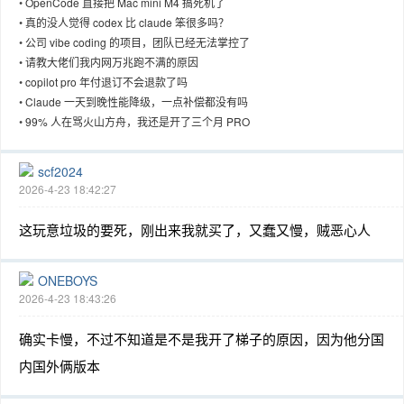
•
OpenCode 直接把 Mac mini M4 搞死机了
•
真的没人觉得 codex 比 claude 笨很多吗？
•
公司 vibe coding 的项目，团队已经无法掌控了
•
请教大佬们我内网万兆跑不满的原因
•
copilot pro 年付退订不会退款了吗
趣
•
Claude 一天到晚性能降级，一点补偿都没有吗
•
99% 人在骂火山方舟，我还是开了三个月 PRO
scf2024
2026-4-23 18:42:27
这玩意垃圾的要死，刚出来我就买了，又蠢又慢，贼恶心人
儿
ONEBOYS
2026-4-23 18:43:26
确实卡慢，不过不知道是不是我开了梯子的原因，因为他分国
内国外俩版本