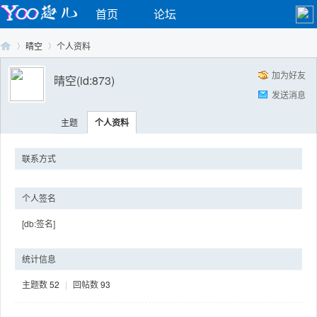
首页
论坛
晴空
个人资料
加为好友
晴空
(id:873)
发送消息
Yo
›
›
主题
个人资料
联系方式
个人签名
[db:签名]
o
统计信息
主题数
52
|
回帖数
93