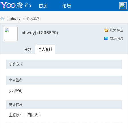
首页
论坛
chwuy
个人资料
加为好友
chwuy
(id:396629)
发送消息
Yo
›
›
主题
个人资料
联系方式
个人签名
[db:签名]
o
统计信息
主题数
1
|
回帖数
0