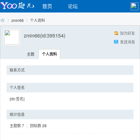
首页
论坛
zmin66
个人资料
加为好友
zmin66
(id:395154)
发送消息
Yo
›
›
主题
个人资料
联系方式
个人签名
[db:签名]
o
统计信息
主题数
7
|
回帖数
28