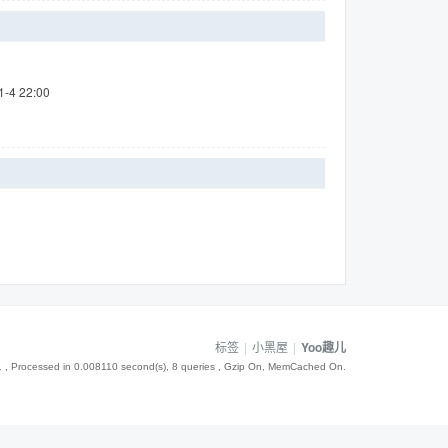
1-4 22:00
标签
|
小黑屋
|
Yoo趣儿
1
, Processed in 0.008110 second(s), 8 queries , Gzip On, MemCached On.