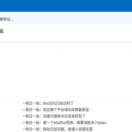
站 ...
站
•
每日一贴：bbs论坛已经过时了
•
每日一贴：现在哪个平台域名续费最便宜
•
每日一贴：百度代理商也在逐渐转型了
•
每日一贴：做一个60s的ai视频，需要消耗多少token
•
每日一贴：网站已经无解，普通人逆袭无望