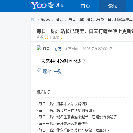
首页
论坛
Geek
站长
每日一贴：站长已转型，白天打螺丝晚上更新
每日一贴：站长已转型，白天打螺丝晚上更新
查看
68
|
回复
3
Yo
›
›
›
前方
作者：
发布时间：2026-7-9 22:00:17
一天来4414的时间也少了
螺丝
,
一贴
相关帖子
o
•
每日一贴：如果未来站长将消失
•
每日一贴：站长的生存状况到底如何
•
每日一贴：域名生意会越来越差，已经没有前途了
•
每日一贴：天涯论坛起站很快啊
•
每日一贴：什么样的网站还可以做，吐血分享