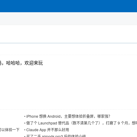
吗，哈哈哈，欢迎来玩
•
iPhone 想换 Android，主要想体验折叠屏，哪家强？
•
做了个 Launchpad 替代品（数不清第几个了），打磨了 9 个月，
家的反馈
的可以体验一下
•
Claude App 并不那么好用
•
买了二手 airpods pro3 后的体验小结