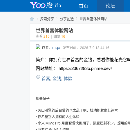
首页
论坛
探索分享
分享创造
世界首富体验网站
世界首富体验网站
查看
215
|
回复
16
Yo
›
›
›
mqx
作者：
发布时间：2026-7-9 18:44:16
简介：你拥有世界首富的金钱，看看你能花光它
网站地址： https://2367283b.pinme.dev/
首富
,
金钱
,
体验
相关帖子
o
•
火山引擎的后台做的也太乱了吧，找功能就像逛迷宫
•
你希望别人拥有的人生体验
•
小米 MiMo Pro 月度套餐快到期了，额度还剩不少，想用
•
我要给 GLM5.2 道歉