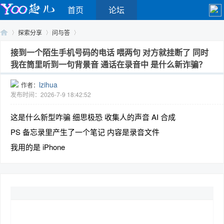
首页
论坛
探索分享
问与答
接到一个陌生手机号码的电话 喂两句 对方就挂断了 同时
我在筒里听到一句背景音 通话在录音中 是什么新诈骗？
Yo
›
›
›
lzihua
作者：
发布时间：2026-7-9 18:42:52
这是什么新型咋骗 细思极恐 收集人的声音 AI 合成
PS 备忘录里产生了一个笔记 内容是录音文件
我用的是 iPhone
o