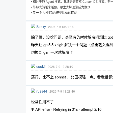
•
相对于纯 Agent 模式，我还是更喜欢 Cursor IDE 模式，
•
外部大脑越来越强，原生大脑逐渐成为瓶颈
•
又一个 AI 中转站/模型比价的网站
趣
Sezxy
2026-7-9 13:27:16
除了慢，没啥问题，甚至有的时候解决问题比 gpt5.5 
昨天让 gpt5.5 xhigh 解决一个问题（点击
切换到 glm 一次就解决了
cookii
2026-7-9 13:28:10
儿
还行，比不上 sonnet ，比国模强一点。看我话题
russ44
2026-7-9 13:28:46
经常性用不了...
✻ API error · Retrying in 31s · attempt 2/10