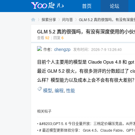
首页
论坛
探索分享
问与答
GLM 5.2 真的很强吗，有没有深度
GLM 5.2 真的很强吗，有没有深度使用的小
查看
92
|
回复
6
Yo
›
›
›
chengzp
作者：
发布时间：2026-7-9 13:26:40
目前个人主要用的模型是 Claude Opus 4.8 和 g
最近 GLM 5.2 很火，有很多测评的分数超过了 cl
么样？模型能力以及成本上会不会有有很大差别
模型
,
编程
,
性能
o
相关帖子
•
&#8203;GPT-5. 6 今日全量开放：三档定价碾压竞品，AI
&quot;性价比&quot;新阶段
•
# 最近模型更新体验分享： Grok 4.5、Claude Fable、GPT-