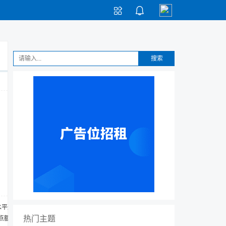


搜索
水平这
热门主题
%点额度