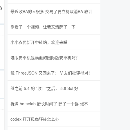
容
最近收BA的人很多 交易了要立刻取消BA 教训
刚看了一个视频，让我又清醒了一下
小小农民新开中转站，欢迎来踩
港版安卓机是满血的国际版安卓机吗？
我 ThreeJSON 又回来了： V 友们批评得对！
继之前 5.4 的 “收口”之后， 5.6 Sol 好
折腾 homelab 挺长时间了 建了一个群 想不
codex 打开风扇狂转怎么办