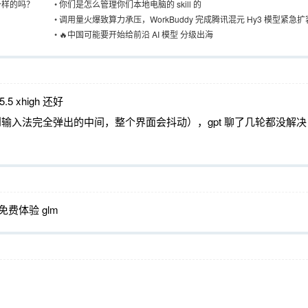
有一样的吗？
•
你们是怎么管理你们本地电脑的 skill 的
•
调用量火爆致算力承压，WorkBuddy 完成腾讯混元 Hy3 模型紧急扩
•
🔥中国可能要开始给前沿 AI 模型 分级出海
xhigh 还好
输入框到输入法完全弹出的中间，整个界面会抖动），gpt 聊了几轮都没解决
免费体验 glm