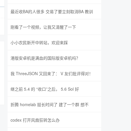
最近收BA的人很多 交易了要立刻取消BA 教训
刚看了一个视频，让我又清醒了一下
小小农民新开中转站，欢迎来踩
港版安卓机是满血的国际版安卓机吗？
我 ThreeJSON 又回来了： V 友们批评得对！
继之前 5.4 的 “收口”之后， 5.6 Sol 好
折腾 homelab 挺长时间了 建了一个群 想不
codex 打开风扇狂转怎么办