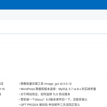
1G】
•
图像批量压缩工具 rimage_gui v2.0.0.12
116
•
WordPress 数据库版本选择：MySQL 5.7 vs 8.x 的实践考量
具
•
对于网站而言，如何选择 TLS 协议版本
•
想安装一个discuz！6.0版本来怀旧一下，还能安装么
•
GPT PRO20X 被封后 申诉邮件三天没回正常么