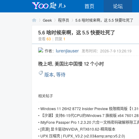
首页
论坛
Geek
程序员
5.6 啥时候来啊，这 5.5 快要吐死了
5.6 啥时候来啊，这 5.5 快要吐死了
查看
63
|
回复
1
Yo
›
›
›
lurenjiauser
作者：
发布时间：2026-7-9 13:26:19
晚上吧, 美国比中国慢 12 个小时
版本
,
等待
相关帖子
o
•
Windows 11 26H2 8772 Insider Preview 极限精简版【1.3
•
【汐潮】支持6-15代CPU的Windows 7 旗舰版 x64 7601.28
•
iMyFone Passper Pro 1.2.3.20 六合一文档密码破解移除工
•
[资源] 显卡驱动NVIDIA_RTX610.62-精简版本
•
UPX 压缩壳 | FUPX_V3.2 (v2.03&amp;amp;v5.2.0)