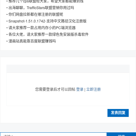
•
推荐几个cps联盟给大家，希望大家都能赚到钱
•
出海聊聊，TrafficStars联盟营销你用过吗
•
你们网盘拉新都在哪注册的联盟呢
•
Snapshot-1.51.0.1742-支持中文路径汉化注册版
•
请大家推荐一款占用内存小的PC端浏览器
趣
•
各位大佬，请大家推荐一款绿色免安装版杀毒软件
•
漫画站真能靠百度联盟赚钱吗
您需要登录后才可以回帖
登录
|
立即注册
儿
发表回复