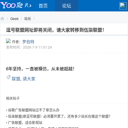
首页
论坛
Geek
站长
逗号联盟网址即将关闭，请大家转移到伍柒联盟！
罗伯特
作者：
Yo
›
›
›
发布时间：2026-7-9 11:01:24
6年坚持，一直被模仿，从未被超越！
联盟
,
请大家
相关帖子
o
•
谷歌广告联盟网站过不了审怎么办
•
伍柒联盟(原逗号联盟）必须要开票了，还有多少站长在做这个联盟？
•
广告联盟，适合影视站