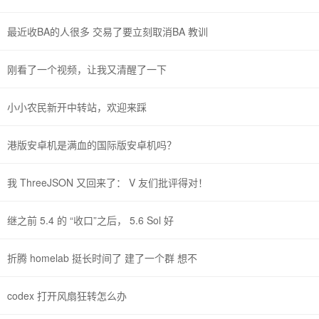
最近收BA的人很多 交易了要立刻取消BA 教训
刚看了一个视频，让我又清醒了一下
小小农民新开中转站，欢迎来踩
港版安卓机是满血的国际版安卓机吗？
我 ThreeJSON 又回来了： V 友们批评得对！
继之前 5.4 的 “收口”之后， 5.6 Sol 好
折腾 homelab 挺长时间了 建了一个群 想不
codex 打开风扇狂转怎么办