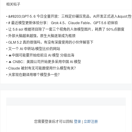
相关帖子
•
&#8203;GPT-5. 6 今日全量开放：三档定价碾压竞品，AI开发正式进入&quot;
比&quot;新阶段
•
# 最近模型更新体验分享： Grok 4.5、Claude Fable、GPT-5.6 初体验
•
让 5.6 sol 根据项目除了一套三个视角的人体模型图片，耗费了 50%点额度
•
外部大脑越来越强，原生大脑逐渐成为瓶颈
•
GLM 5.2 真的很强吗，有没有深度使用的小伙伴解答下
•
又一个 AI 中转站/模型比价的网站
•
🔥中国可能要开始给前沿 AI 模型 分级出海
•
🔥 CNBC：美国公司开始更多采用中国 AI 模型
•
Claude 被封有无可能跟使用什么模型有关？
•
大家现在翻译用哪个模型多一些？
您需要登录后才可以回帖
登录
|
立即注册