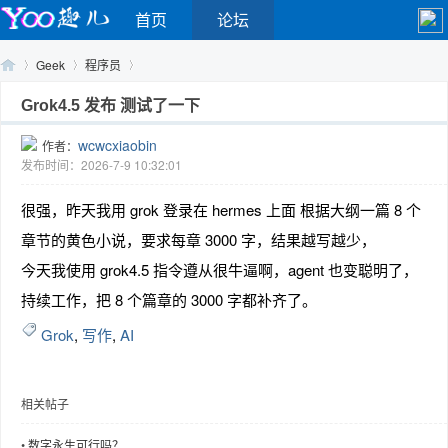
首页
论坛
Geek
程序员
Grok4.5 发布 测试了一下
wcwcxiaobin
作者：
Yo
›
›
›
发布时间：2026-7-9 10:32:01
很强，昨天我用 grok 登录在 hermes 上面 根据大纲一篇 8 个
章节的黄色小说，要求每章 3000 字，结果越写越少，
今天我使用 grok4.5 指令遵从很牛逼啊，agent 也变聪明了，
持续工作，把 8 个篇章的 3000 字都补齐了。
Grok
,
写作
,
AI
o
相关帖子
•
数字永生可行吗？