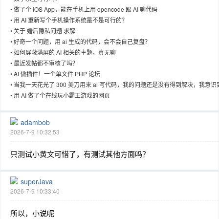
•
做了个 iOS App，能在手机上用 opencode 跟 AI 聊代码
•
用 AI 重新写个手机操作系统是不是可行的？
•
关于 婚后隐私问题 求解
•
好奇一个问题，用 ai 生成的代码，会不会自己复盘？
趣
•
如何屏蔽满屏的 AI 相关的主题，真无聊
•
最近发帖都不审核了吗？
•
AI 做插件！一个单文件 PHP 论坛
•
当我一天花光了 300 美刀用来 ai 写代码，我的问题还是没有得到解决，我意识
ai 只有在辅佐没有思想
•
用 AI 做了个在线玩小霸王游戏的网页
adambob
2026-7-9 10:32:53
儿
只测试小黄文可惜了，有测试其他方面吗？
superJava
2026-7-9 10:33:40
所以，小说呢