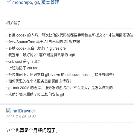
monorepo
,
git
,
版本管理
相关帖子
趣
•
有用 codex 的人吗，每次让他改代码前都要手动检查和提交 git 才能用回滚功能
•
替代 SourceTree 基于 AI 自己写的 Git 客户端
•
卧槽 codex 又自己执行了 git restore
•
我宣布，最好的 git 客户端是腾讯家的 ugit
•
cnb.cool 是 g 了么?
•
上班破防了 cursor
•
各位想问下，同时支持 git 和 svn 的 self-code-hosting 软件有哪些？
•
如何优雅的在个人服务器部署静态博客？
•
git fork 200M 的仓库，服务端磁盘占用并不会变大，是怎么做到的
儿
•
求助：银河麒麟 v10 上如何安装 git
hallDrawnel
2026-7-9 05:15:58
这个也算是个月经问题了。