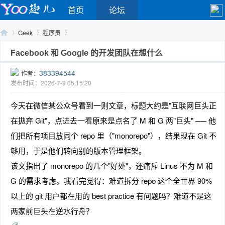
首页
论坛
Geek
程序员
Facebook 和 Google 的开发团队在想什么
383394544
作者：
Yo
›
›
›
发布时间：2026-7-9 05:15:20
今天在微信某公众号看到一则文章，标题大约是"互联网巨头正
在拋弃 Git"，点进去一看原来是点名了 M 和 G 两"巨头" ── 他
们把所有项目放同个 repo 里（"monorepo"），结果现在 Git 不
够用，于是他们转向别的版本管理框架。
该文指出了 monorepo 的几个"好处"，还痛斥 Linus 不为 M 和
o
G 的需求考虑。我看完觉得：难道拆分 repo 这个全世界 90%
以上的 git 用户都在用的 best practice 有问题吗？难道不是这
两家前巨头在逆水行舟？