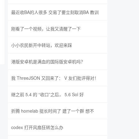
最近收BA的人很多 交易了要立刻取消BA 教训
刚看了一个视频，让我又清醒了一下
小小农民新开中转站，欢迎来踩
港版安卓机是满血的国际版安卓机吗？
我 ThreeJSON 又回来了： V 友们批评得对！
继之前 5.4 的 “收口”之后， 5.6 Sol 好
折腾 homelab 挺长时间了 建了一个群 想不
codex 打开风扇狂转怎么办