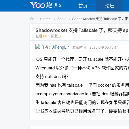
首页
论坛
Internet
Apple
Shadowrocket 支持 Tailscale 了，那支持
Shadowrocket 支持 Tailscale 了，那支持 spl
查看
60
|
回复
0
Yo
›
›
›
JiPengLin
作者：
发布时间：2026-7-9 05:15:14
iOS 只能开一个代理，要开 tailscale 就不能开
Wireguard 以外多了一种不切 VPN 软件回家
支持 split dns 吗？
因为我 nas 也有 tailscale ，里面 docker 
example.yournasserivece.lan 要把 dns 
o
生 tailscale 客户端也是能访问的，现在如
些书签收藏夹导航页已经用域名写了，硬要输 ip