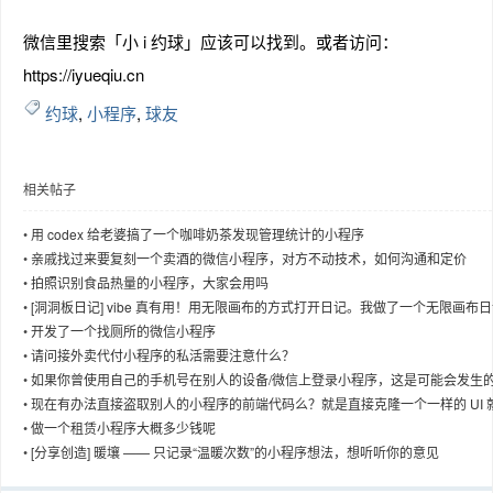
微信里搜索「小 i 约球」应该可以找到。或者访问：
https://iyueqiu.cn
约球
,
小程序
,
球友
相关帖子
•
用 codex 给老婆搞了一个咖啡奶茶发现管理统计的小程序
•
亲戚找过来要复刻一个卖酒的微信小程序，对方不动技术，如何沟通和定价
•
拍照识别食品热量的小程序，大家会用吗
•
[洞洞板日记] vibe 真有用！用无限画布的方式打开日记。我做了一个无限画布
小程序
•
开发了一个找厕所的微信小程序
•
请问接外卖代付小程序的私活需要注意什么？
•
如果你曾使用自己的手机号在别人的设备/微信上登录小程序，这是可能会发生
事。
•
现在有办法直接盗取别人的小程序的前端代码么？就是直接克隆一个一样的 UI 
（非偷哈，小程序所有人知情）
•
做一个租赁小程序大概多少钱呢
•
[分享创造] 暖壤 —— 只记录“温暖次数”的小程序想法，想听听你的意见