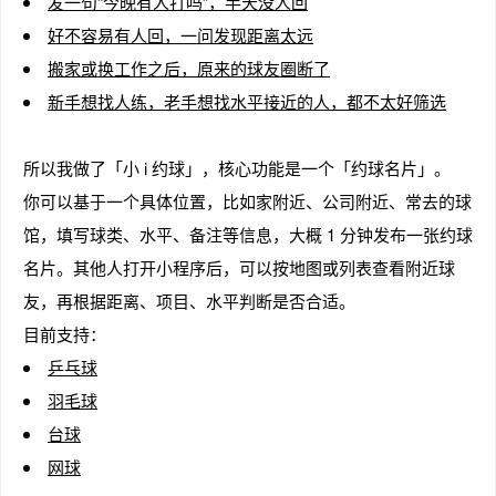
发一句“今晚有人打吗”，半天没人回
好不容易有人回，一问发现距离太远
搬家或换工作之后，原来的球友圈断了
新手想找人练，老手想找水平接近的人，都不太好筛选
趣
所以我做了「小 i 约球」，核心功能是一个「约球名片」。
你可以基于一个具体位置，比如家附近、公司附近、常去的球
馆，填写球类、水平、备注等信息，大概 1 分钟发布一张约球
名片。其他人打开小程序后，可以按地图或列表查看附近球
友，再根据距离、项目、水平判断是否合适。
目前支持：
儿
乒乓球
羽毛球
台球
网球