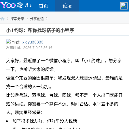
首页
论坛
探索分享
分享创造
小 i 约球：帮你找球搭子的小程序
xieyu33333
作者：
Yo
›
›
›
发布时间：2026-7-9 03:36:16
大家好，最近做了一个微信小程序，叫「小 i 约球」，想分享
一下，也听听大家的反馈。
做这个东西的原因很简单：我发现双人球类运动里，最难的是
找一个合适的人一起打。
比如乒乓球、羽毛球、台球、网球，都不是一个人出门就能开
o
始的运动。你需要一个离得不远、时间合适、水平差不多的
人。现实里经常是：
加了很多球友群，但群里没人说话