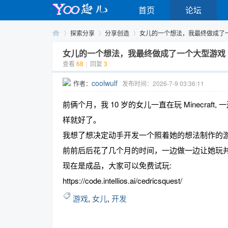
首页
论坛
探索分享
分享创造
女儿的一个想法，我最终做成了一个
女儿的一个想法，我最终做成了一个大型游戏
查看
68
|
回复
3
Yo
›
›
›
coolwulf
作者：
发布时间：2026-7-9 03:36:11
前俩个月，我 10 岁的女儿一直在玩 Minecr
样就好了。
我想了想决定动手开发一个照着她的想法制作的
前前后后花了几个月的时间，一边做一边让她玩
现在是成品，大家可以免费试玩:
o
https://code.intellios.ai/cedricsquest/
游戏
,
女儿
,
开发