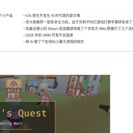
一个小产品
•
iOS 原生开发在 AI 时代真的是灾难
•
求大佬推荐一部安卓主力机，迫于穷和平时打游戏打算苹果转安卓了
•
给最近爆火的 Steam 捉迷藏游戏做了个非官方 Wiki,顺便打了几个
的假
•
2026 年的 ARM 开发平台选择
•
用 AI 做了个在线玩小霸王游戏的网页