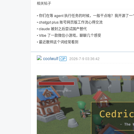
相关帖子
•
你们在等 agent 执行任务的时候，一般干点啥？我开源了
FreeBuddy 能帮你找点事儿干。
•
chatgpt plus 账号网页版工作流心得交流
•
claude 被封之后尝试国产替代
趣
•
Vibe 了一款微信小游戏，聊聊几个感受
•
最近散帅这个词经常看到
coolwulf
OP
2026-7-9 03:36:42
儿