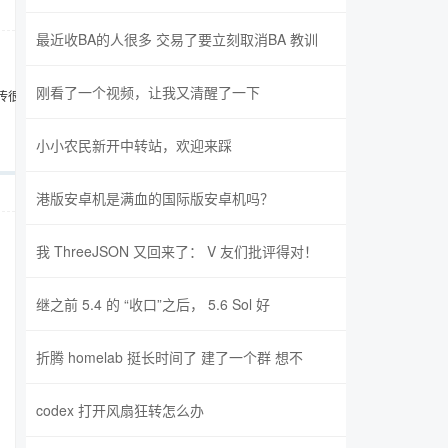
最近收BA的人很多 交易了要立刻取消BA 教训
刚看了一个视频，让我又清醒了一下
流传很广
小小农民新开中转站，欢迎来踩
港版安卓机是满血的国际版安卓机吗？
我 ThreeJSON 又回来了： V 友们批评得对！
继之前 5.4 的 “收口”之后， 5.6 Sol 好
折腾 homelab 挺长时间了 建了一个群 想不
codex 打开风扇狂转怎么办