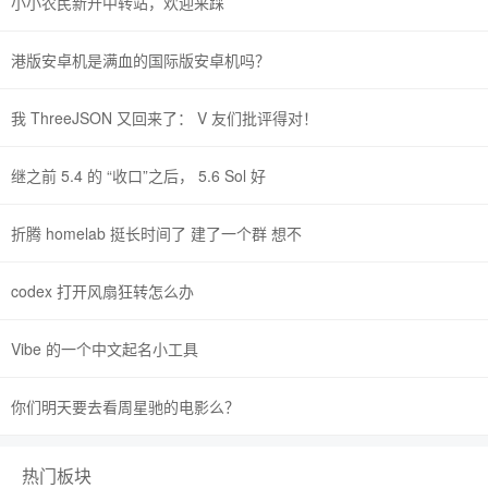
小小农民新开中转站，欢迎来踩
港版安卓机是满血的国际版安卓机吗？
我 ThreeJSON 又回来了： V 友们批评得对！
继之前 5.4 的 “收口”之后， 5.6 Sol 好
折腾 homelab 挺长时间了 建了一个群 想不
codex 打开风扇狂转怎么办
Vibe 的一个中文起名小工具
你们明天要去看周星驰的电影么？
热门板块