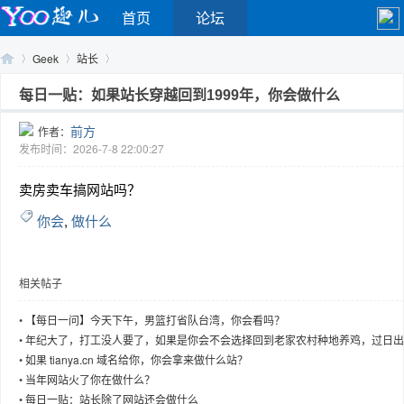
首页
论坛
Geek
站长
每日一贴：如果站长穿越回到1999年，你会做什么
前方
作者：
Yo
›
›
›
发布时间：2026-7-8 22:00:27
卖房卖车搞网站吗？
你会
,
做什么
相关帖子
o
•
【每日一问】今天下午，男篮打省队台湾，你会看吗？
•
年纪大了，打工没人要了，如果是你会不会选择回到老家农村种地养鸡，过日出
作日落而息的生活
•
如果 tianya.cn 域名给你，你会拿来做什么站？
•
当年网站火了你在做什么？
•
每日一贴：站长除了网站还会做什么